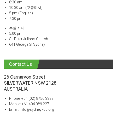
8:30 am
10:30 am (교중미사)
5 pm (English)
7:30 pm
주일 시티
5:00 pm
St. Peter Julian's Church
641 George St Sydney
Contact Us
26 Carnarvon Street
SILVERWATER NSW 2128
AUSTRALIA
Phone: +61 (02) 8756 3333
Mobile: +61 404 089 227
Email: info@sydneykcc.org