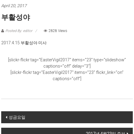
April 20, 2017
부활성야
Posted By: editor
2828 Views
2017.4.15 부활성야 미사
[slickr-flickr tag=”EasterVigil2017″ items=”23″ type=”slideshow”
captions=”off” delay=”3″]
[slickr-flickr tag=”EasterVigil2017″ items=”23″ flickr_link=”on”
captions=”off”]
Post navigation
성금요일
2017년 4월23일 주보