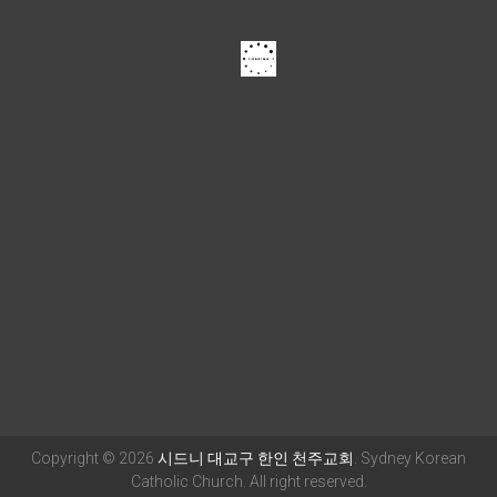
Copyright © 2026
시드니 대교구 한인 천주교회
. Sydney Korean
Catholic Church. All right reserved.