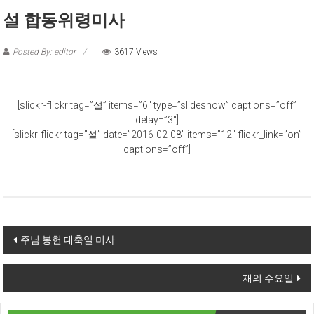
설 합동위령미사
Posted By: editor
3617 Views
[slickr-flickr tag=”설” items=”6″ type=”slideshow” captions=”off”
delay=”3″]
[slickr-flickr tag=”설” date=”2016-02-08″ items=”12″ flickr_link=”on”
captions=”off”]
Post navigation
주님 봉헌 대축일 미사
재의 수요일