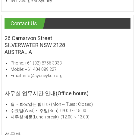
641 George St Sydney
Contact Us
26 Carnarvon Street
SILVERWATER NSW 2128
AUSTRALIA
Phone: +61 (02) 8756 3333
Mobile: +61 404 089 227
Email: info@sydneykcc.org
사무실 업무시간 안내(Office hours)
월 ~ 화요일는 쉽니다 (Mon ~ Tues : Closed)
수요일(Wed) ~ 주일(Sun): 09:00 ~ 15:00
사무실 폐문(Lunch break): (12:00 ~ 13:00)
성물방