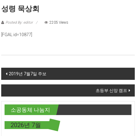
성령 묵상회
Posted By: editor
2205 Views
[FGAL id=10877]
Post navigation
2019년 7월7일 주보
초등부 신앙 캠프
소공동체 나눔지
2026년 7월