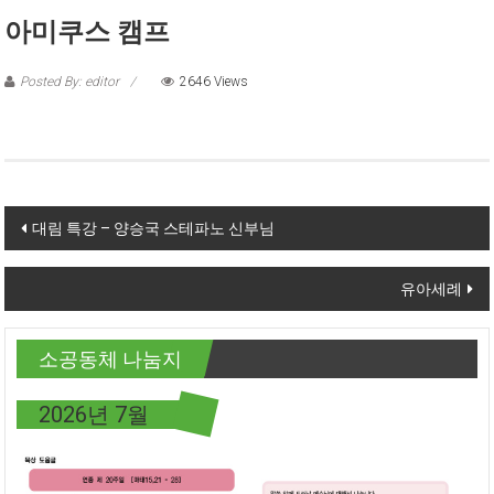
아미쿠스 캠프
Posted By: editor
2646 Views
Post navigation
대림 특강 – 양승국 스테파노 신부님
유아세례
소공동체 나눔지
2026년 7월