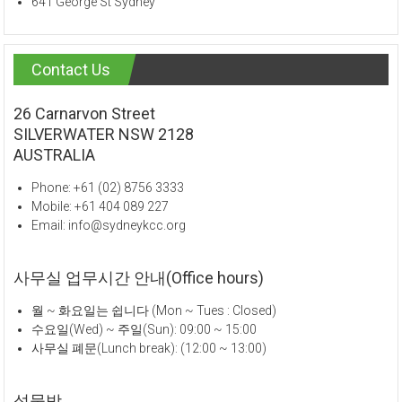
641 George St Sydney
Contact Us
26 Carnarvon Street
SILVERWATER NSW 2128
AUSTRALIA
Phone: +61 (02) 8756 3333
Mobile: +61 404 089 227
Email: info@sydneykcc.org
사무실 업무시간 안내(Office hours)
월 ~ 화요일는 쉽니다 (Mon ~ Tues : Closed)
수요일(Wed) ~ 주일(Sun): 09:00 ~ 15:00
사무실 폐문(Lunch break): (12:00 ~ 13:00)
성물방