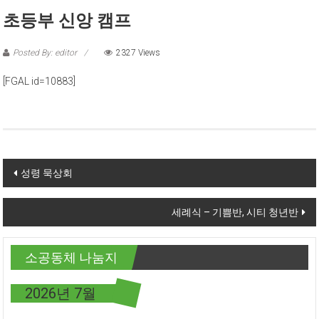
초등부 신앙 캠프
Posted By: editor
2327 Views
[FGAL id=10883]
Post navigation
성령 묵상회
세례식 – 기쁨반, 시티 청년반
소공동체 나눔지
2026년 7월