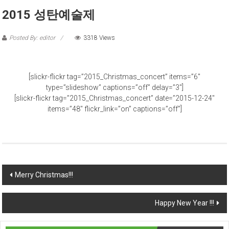
2015 성탄예술제
Posted By: editor
3318 Views
[slickr-flickr tag=”2015_Christmas_concert” items=”6″
type=”slideshow” captions=”off” delay=”3″]
[slickr-flickr tag=”2015_Christmas_concert” date=”2015-12-24″
items=”48″ flickr_link=”on” captions=”off”]
Post navigation
Merry Christmas!!!
Happy New Year !!!