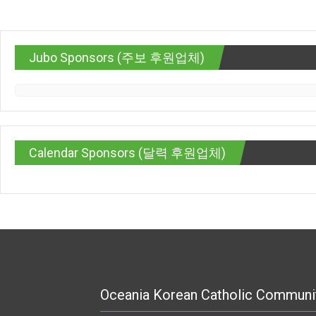
Jubo Sponsors (주보 후원업체)
Calendar Sponsors (달력 후원업체)
Oceania Korean Catholic Communi