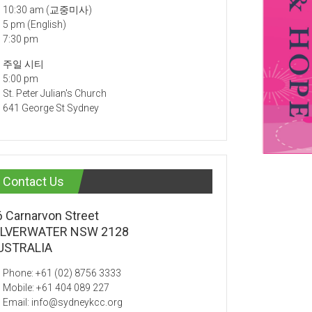
10:30 am (교중미사)
5 pm (English)
7:30 pm
주일 시티
5:00 pm
St. Peter Julian's Church
641 George St Sydney
Contact Us
6 Carnarvon Street
ILVERWATER NSW 2128
USTRALIA
Phone: +61 (02) 8756 3333
Mobile: +61 404 089 227
Email: info@sydneykcc.org