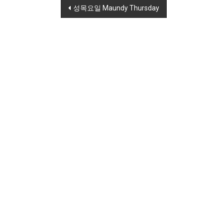
Post navigation
성목요일 Maundy Thursday