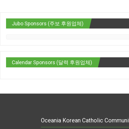
Jubo Sponsors (주보 후원업체)
Calendar Sponsors (달력 후원업체)
Oceania Korean Catholic Communi