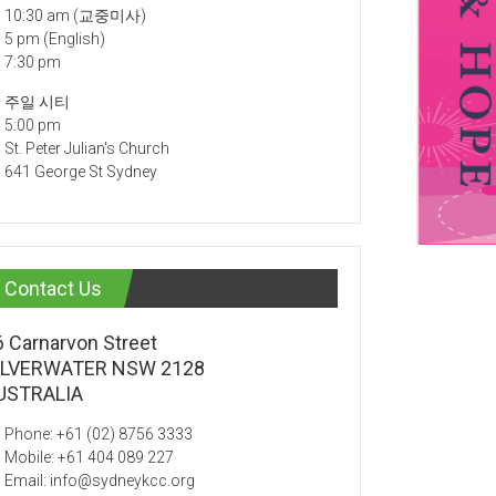
10:30 am (교중미사)
5 pm (English)
7:30 pm
주일 시티
5:00 pm
St. Peter Julian's Church
641 George St Sydney
Contact Us
6 Carnarvon Street
ILVERWATER NSW 2128
USTRALIA
Phone: +61 (02) 8756 3333
Mobile: +61 404 089 227
Email: info@sydneykcc.org