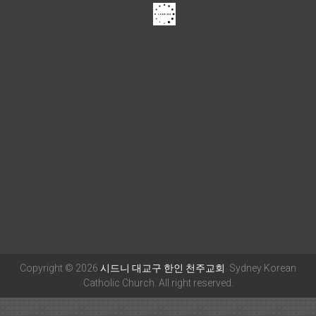
Copyright © 2026
시드니 대교구 한인 천주교회
. Sydney Korean
Catholic Church. All right reserved.