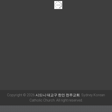
Copyright © 2026
시드니 대교구 한인 천주교회
. Sydney Korean
Catholic Church. All right reserved.