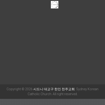
Copyright © 2026
시드니 대교구 한인 천주교회
. Sydney Korean
Catholic Church. All right reserved.