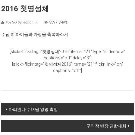
2016 첫영성체
Posted By: editor
3597 Views
주님 이 아이들과 가정을 축복하소서
[slickr-flickr tag=”첫영성체2016″ items=”21″ type=”slideshow”
captions=”off” delay=”3″]
[slickr-flickr tag=”첫영성체2016″ items=”21″ flickr_link=”on”
captions=”off”]
Post navigation
마리안나 수녀님 영명 축일
구역장 반장 단합대회