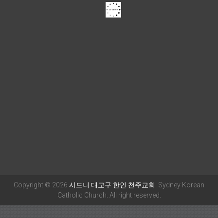
Copyright © 2026
시드니 대교구 한인 천주교회
. Sydney Korean
Catholic Church. All right reserved.