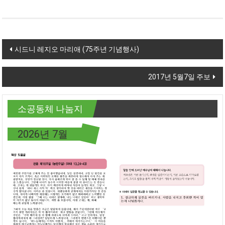
Post navigation
시드니 레지오 마리애 (75주년 기념행사)
2017년 5월7일 주보
소공동체 나눔지
2026년 7월