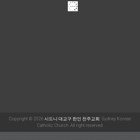
Copyright © 2026
시드니 대교구 한인 천주교회
. Sydney Korean
Catholic Church. All right reserved.