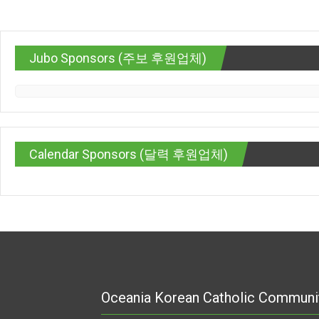
Jubo Sponsors (주보 후원업체)
Calendar Sponsors (달력 후원업체)
Oceania Korean Catholic Communi