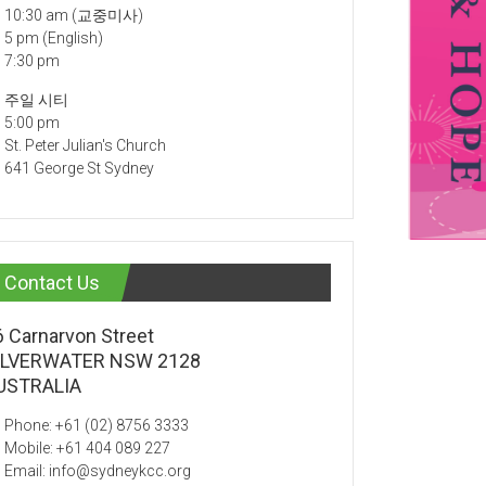
10:30 am (교중미사)
5 pm (English)
7:30 pm
주일 시티
5:00 pm
St. Peter Julian's Church
641 George St Sydney
Contact Us
6 Carnarvon Street
ILVERWATER NSW 2128
USTRALIA
Phone: +61 (02) 8756 3333
Mobile: +61 404 089 227
Email: info@sydneykcc.org