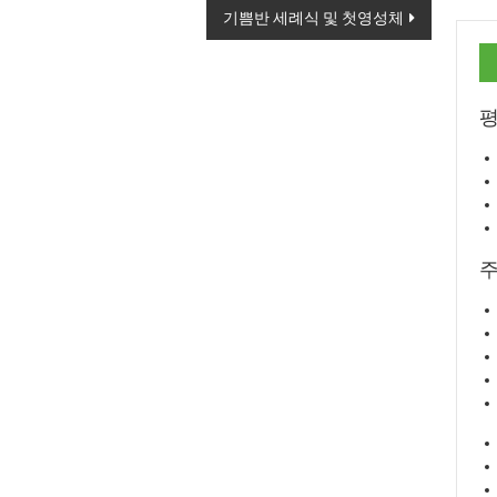
기쁨반 세례식 및 첫영성체
평