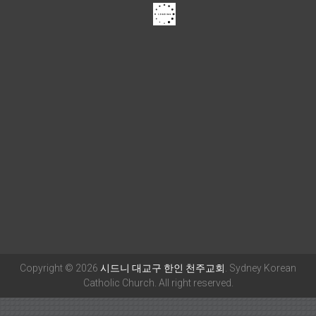
Copyright © 2026
시드니 대교구 한인 천주교회
. Sydney Korean
Catholic Church. All right reserved.