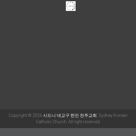
Copyright © 2026
시드니 대교구 한인 천주교회
. Sydney Korean
Catholic Church. All right reserved.