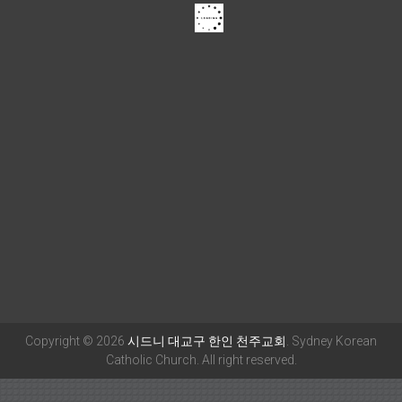
Copyright © 2026
시드니 대교구 한인 천주교회
. Sydney Korean
Catholic Church. All right reserved.