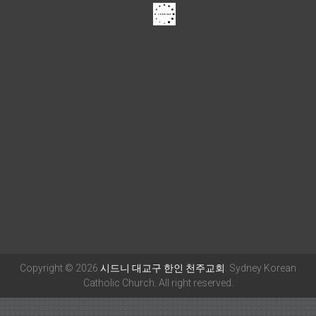
Copyright © 2026
시드니 대교구 한인 천주교회
. Sydney Korean
Catholic Church. All right reserved.