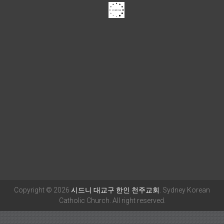
Copyright © 2026
시드니 대교구 한인 천주교회
. Sydney Korean
Catholic Church. All right reserved.