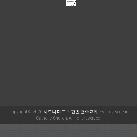
Copyright © 2026
시드니 대교구 한인 천주교회
. Sydney Korean
Catholic Church. All right reserved.