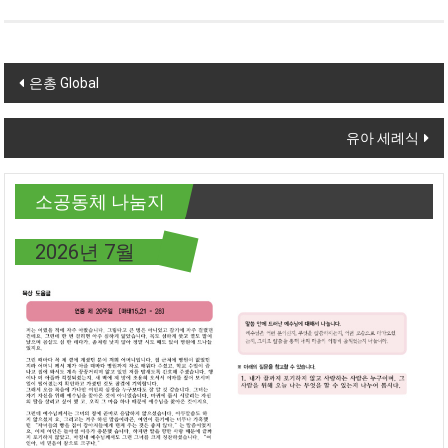
Post navigation
은총 Global
유아 세례식
소공동체 나눔지
2026년 7월