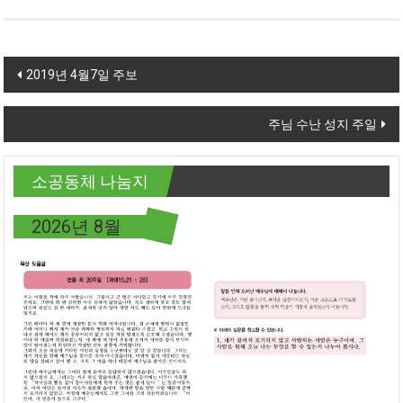
Post navigation
2019년 4월7일 주보
주님 수난 성지 주일
소공동체 나눔지
2026년 8월