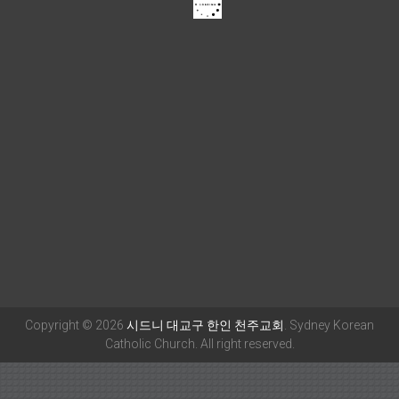
Copyright © 2026
시드니 대교구 한인 천주교회
. Sydney Korean
Catholic Church. All right reserved.