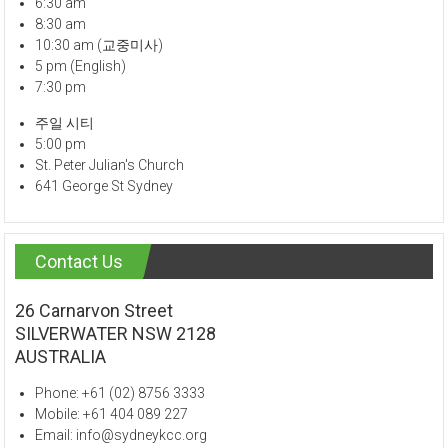
6:30 am
8:30 am
10:30 am (교중미사)
5 pm (English)
7:30 pm
주일 시티
5:00 pm
St. Peter Julian's Church
641 George St Sydney
Contact Us
26 Carnarvon Street
SILVERWATER NSW 2128
AUSTRALIA
Phone: +61 (02) 8756 3333
Mobile: +61 404 089 227
Email: info@sydneykcc.org