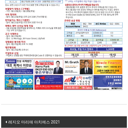
Post navigation
레지오 마리애 아치에스 2021