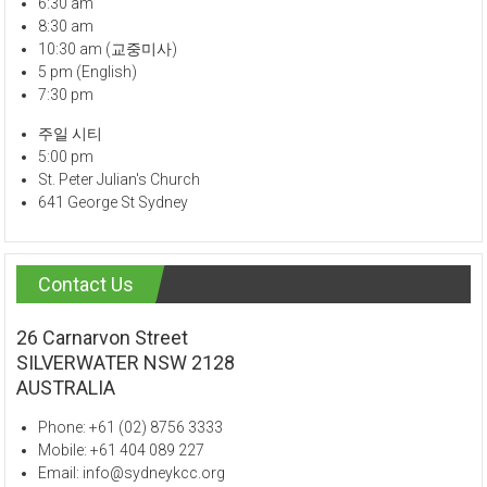
6:30 am
8:30 am
10:30 am (교중미사)
5 pm (English)
7:30 pm
주일 시티
5:00 pm
St. Peter Julian's Church
641 George St Sydney
Contact Us
26 Carnarvon Street
SILVERWATER NSW 2128
AUSTRALIA
Phone: +61 (02) 8756 3333
Mobile: +61 404 089 227
Email: info@sydneykcc.org