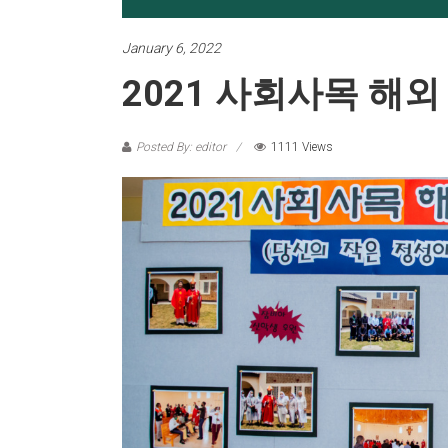
January 6, 2022
2021 사회사목 해외
Posted By: editor
1111 Views