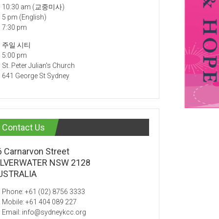
10:30 am (교중미사)
5 pm (English)
7:30 pm
주일 시티
5:00 pm
St. Peter Julian's Church
641 George St Sydney
Contact Us
6 Carnarvon Street
ILVERWATER NSW 2128
USTRALIA
Phone: +61 (02) 8756 3333
Mobile: +61 404 089 227
Email: info@sydneykcc.org