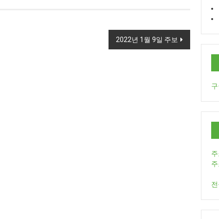
2022년 1월 9일 주보
구
주
주
전