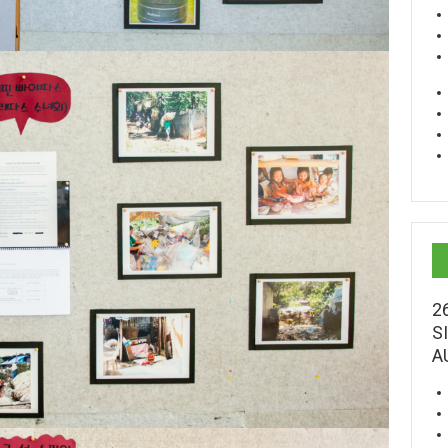
2
S
A