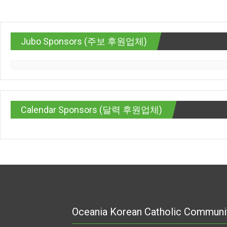
Jubo Sponsors (주보 후원업체)
Calendar Sponsors (달력 후원업체)
Oceania Korean Catholic Communi