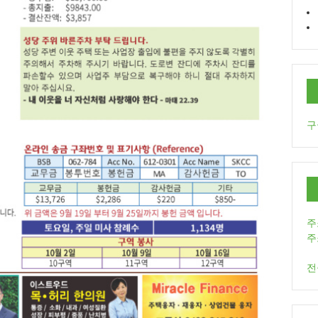
구
주
주
전