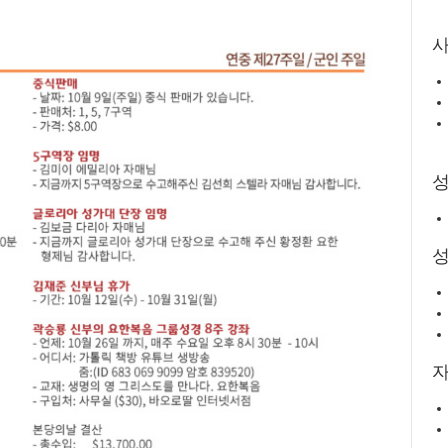
사
성
자