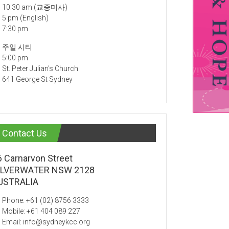
10:30 am (교중미사)
5 pm (English)
7:30 pm
주일 시티
5:00 pm
St. Peter Julian's Church
641 George St Sydney
Contact Us
6 Carnarvon Street
ILVERWATER NSW 2128
USTRALIA
Phone: +61 (02) 8756 3333
Mobile: +61 404 089 227
Email: info@sydneykcc.org