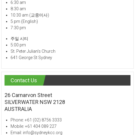
6:30 am
8:30 am
10:30 am (교중미사)
5 pm (English)
7:30 pm
주일 시티
5:00 pm
St. Peter Julian's Church
641 George St Sydney
Contact Us
26 Carnarvon Street
SILVERWATER NSW 2128
AUSTRALIA
Phone: +61 (02) 8756 3333
Mobile: +61 404 089 227
Email: info@sydneykcc.org