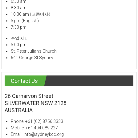
6:30 am
8:30 am
10:30 am (교중미사)
5 pm (English)
7:30 pm
주일 시티
5:00 pm
St. Peter Julian's Church
641 George St Sydney
Contact Us
26 Carnarvon Street
SILVERWATER NSW 2128
AUSTRALIA
Phone: +61 (02) 8756 3333
Mobile: +61 404 089 227
Email: info@sydneykcc.org