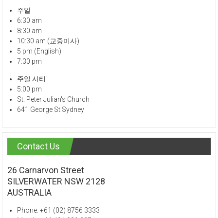
주일
6:30 am
8:30 am
10:30 am (교중미사)
5 pm (English)
7:30 pm
주일 시티
5:00 pm
St. Peter Julian's Church
641 George St Sydney
Contact Us
26 Carnarvon Street
SILVERWATER NSW 2128
AUSTRALIA
Phone: +61 (02) 8756 3333