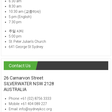
6:30 am
8:30 am
10:30 am (교중미사)
5 pm (English)
7:30 pm
주일 시티
5:00 pm
St. Peter Julian's Church
641 George St Sydney
Contact Us
26 Carnarvon Street
SILVERWATER NSW 2128
AUSTRALIA
Phone: +61 (02) 8756 3333
Mobile: +61 404 089 227
Email: info@sydneykcc.org