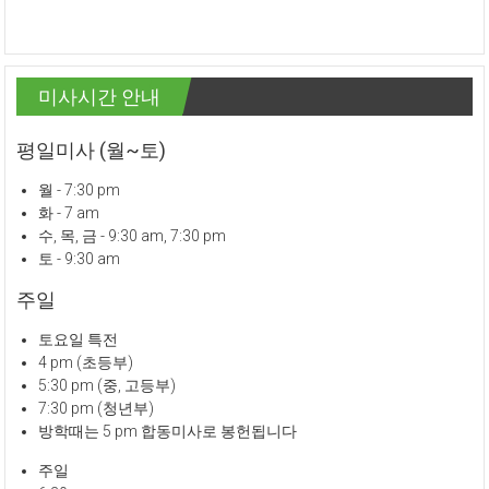
미사시간 안내
평일미사 (월~토)
월 - 7:30 pm
화 - 7 am
수, 목, 금 - 9:30 am, 7:30 pm
토 - 9:30 am
주일
토요일 특전
4 pm (초등부)
5:30 pm (중, 고등부)
7:30 pm (청년부)
방학때는 5 pm 합동미사로 봉헌됩니다
주일