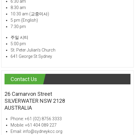
6:30 am
8:30 am
10:30 am (교중미사)
5 pm (English)
7:30 pm
주일 시티
5:00 pm
St. Peter Julian's Church
641 George St Sydney
Contact Us
26 Carnarvon Street
SILVERWATER NSW 2128
AUSTRALIA
Phone: +61 (02) 8756 3333
Mobile: +61 404 089 227
Email: info@sydneykcc.org