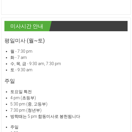
미사시간 안내
평일미사 (월~토)
월 - 7:30 pm
화 - 7 am
수, 목, 금 - 9:30 am, 7:30 pm
토 - 9:30 am
주일
토요일 특전
4 pm (초등부)
5:30 pm (중, 고등부)
7:30 pm (청년부)
방학때는 5 pm 합동미사로 봉헌됩니다
주일