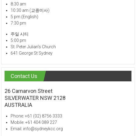
8:30 am
10:30 am (교중미사)
5 pm (English)
7:30 pm
주일 시티
5:00 pm
St. Peter Julian's Church
641 George St Sydney
Contact Us
26 Carnarvon Street
SILVERWATER NSW 2128
AUSTRALIA
Phone: +61 (02) 8756 3333
Mobile: +61 404 089 227
Email: info@sydneykcc.org