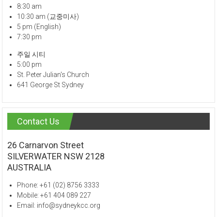
8:30 am
10:30 am (교중미사)
5 pm (English)
7:30 pm
주일 시티
5:00 pm
St. Peter Julian's Church
641 George St Sydney
Contact Us
26 Carnarvon Street
SILVERWATER NSW 2128
AUSTRALIA
Phone: +61 (02) 8756 3333
Mobile: +61 404 089 227
Email: info@sydneykcc.org