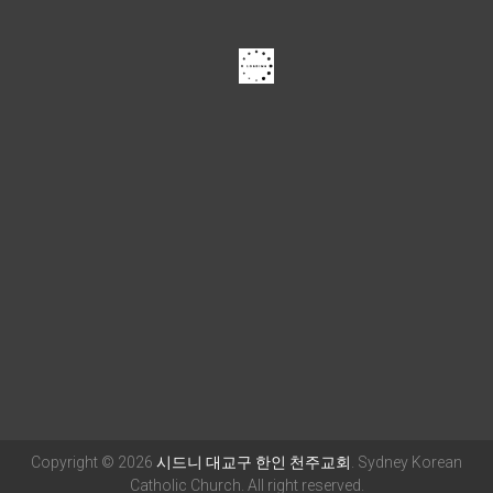
Copyright © 2026
시드니 대교구 한인 천주교회
. Sydney Korean
Catholic Church. All right reserved.