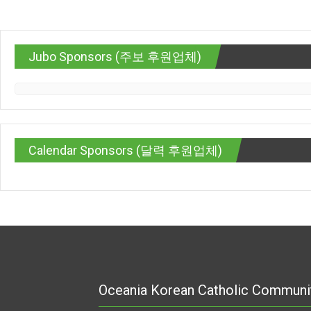
Jubo Sponsors (주보 후원업체)
Calendar Sponsors (달력 후원업체)
Oceania Korean Catholic Communi