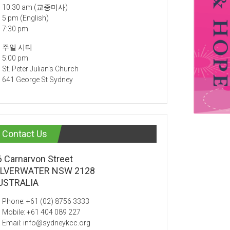
10:30 am (교중미사)
5 pm (English)
7:30 pm
주일 시티
5:00 pm
St. Peter Julian's Church
641 George St Sydney
Contact Us
6 Carnarvon Street
ILVERWATER NSW 2128
USTRALIA
Phone: +61 (02) 8756 3333
Mobile: +61 404 089 227
Email: info@sydneykcc.org