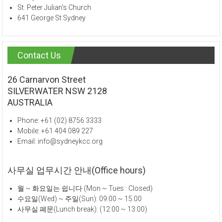
St. Peter Julian's Church
641 George St Sydney
Contact Us
26 Carnarvon Street
SILVERWATER NSW 2128
AUSTRALIA
Phone: +61 (02) 8756 3333
Mobile: +61 404 089 227
Email: info@sydneykcc.org
사무실 업무시간 안내(Office hours)
월 ~ 화요일는 쉽니다 (Mon ~ Tues : Closed)
수요일(Wed) ~ 주일(Sun): 09:00 ~ 15:00
사무실 폐문(Lunch break): (12:00 ~ 13:00)