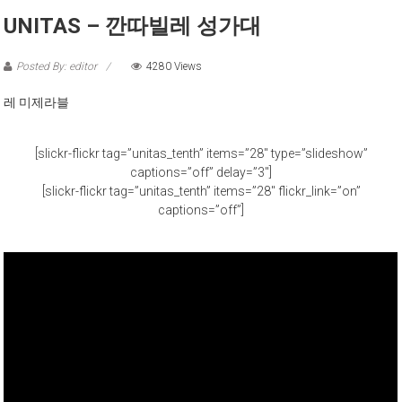
UNITAS – 깐따빌레 성가대
Posted By: editor
4280 Views
레 미제라블
[slickr-flickr tag=”unitas_tenth” items=”28″ type=”slideshow”
captions=”off” delay=”3″]
[slickr-flickr tag=”unitas_tenth” items=”28″ flickr_link=”on”
captions=”off”]