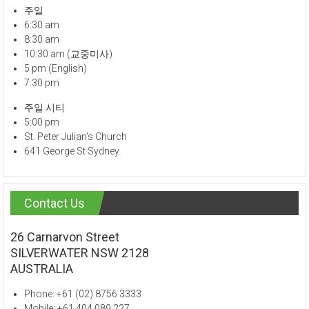
주일
6:30 am
8:30 am
10:30 am (교중미사)
5 pm (English)
7:30 pm
주일 시티
5:00 pm
St. Peter Julian's Church
641 George St Sydney
Contact Us
26 Carnarvon Street
SILVERWATER NSW 2128
AUSTRALIA
Phone: +61 (02) 8756 3333
Mobile: +61 404 089 227